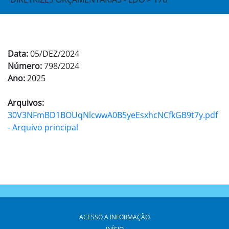
Data:
05/DEZ/2024
Número:
798/2024
Ano:
2025
Arquivos:
30V3NFmBD1BOUqNlcwwA0B5yeEsxhcNCfkGB9t7y.pdf
- Arquivo principal
ACESSO A INFORMAÇÃO