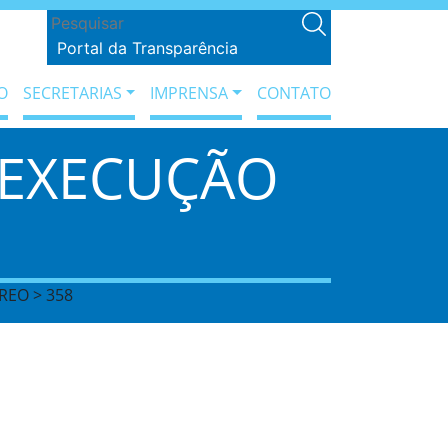
Portal da Transparência
O
SECRETARIAS
IMPRENSA
CONTATO
 EXECUÇÃO
REO > 358