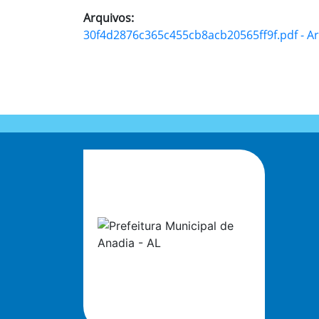
Arquivos:
30f4d2876c365c455cb8acb20565ff9f.pdf - Ar