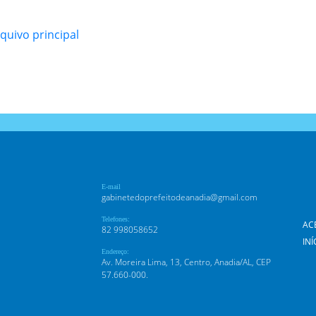
quivo principal
E-mail
gabinetedoprefeitodeanadia@gmail.com
Telefones:
AC
82 998058652
INÍ
Endereço:
Av. Moreira Lima, 13, Centro, Anadia/AL, CEP
57.660-000.