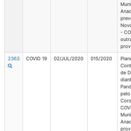
Muni
Anad
prev
Novo
- CO
outr
prov
2363
COVID 19
02/JUL/2020
015/2020
Plan
Cont
de D
dian
Pand
pelo
Coro
COVI
Muní
Anad
prov