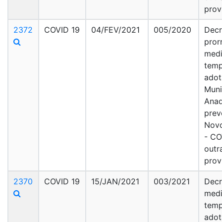
prov
2372
COVID 19
04/FEV/2021
005/2020
Decr
pror
med
temp
adot
Muni
Anad
prev
Novo
- CO
outr
prov
2370
COVID 19
15/JAN/2021
003/2021
Decr
med
temp
adot