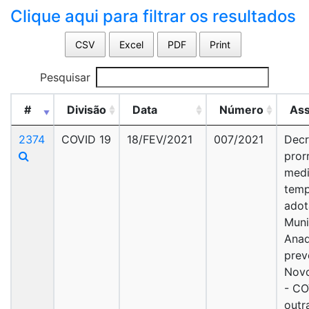
Clique aqui para filtrar os resultados
CSV
Excel
PDF
Print
Pesquisar
#
Divisão
Data
Número
As
2374
COVID 19
18/FEV/2021
007/2021
Decr
pror
med
temp
adot
Muni
Anad
prev
Novo
- CO
outr