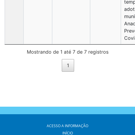
temp
adot
muni
Anad
Prev
Covi
Mostrando de 1 até 7 de 7 registros
1
ACESSO A INFORMAÇÃO
INÍCIO