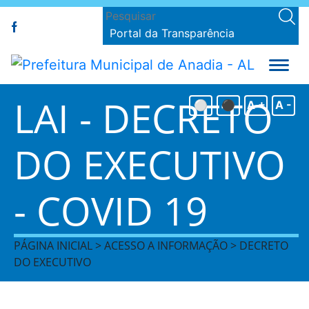
Portal da Transparência
LAI - DECRETO
⚪
⚫
A +
A -
DO EXECUTIVO
- COVID 19
PÁGINA INICIAL > ACESSO A INFORMAÇÃO > DECRETO
DO EXECUTIVO