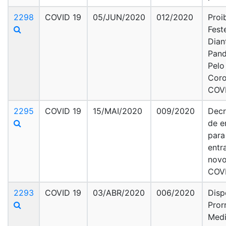
2298
COVID 19
05/JUN/2020
012/2020
Proi
Fest
Dian
Pan
Pelo
Coro
COVI
2295
COVID 19
15/MAI/2020
009/2020
Decr
de e
para
entr
novo
COVI
2293
COVID 19
03/ABR/2020
006/2020
Disp
Pror
Med