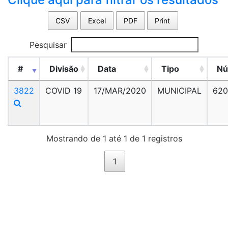
CSV
Excel
PDF
Print
Pesquisar
#
Divisão
Data
Tipo
Nú
3822
COVID 19
17/MAR/2020
MUNICIPAL
620
Mostrando de 1 até 1 de 1 registros
1