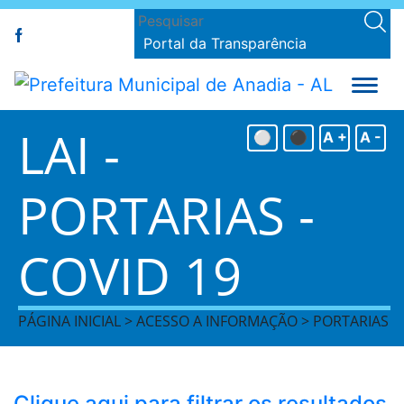
Portal da Transparência
LAI -
⚪
⚫
A +
A -
PORTARIAS -
COVID 19
PÁGINA INICIAL > ACESSO A INFORMAÇÃO > PORTARIAS
Clique aqui para filtrar os resultados