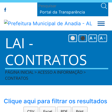
Portal da Transparência
LAI -
⚪
⚫
A +
A -
CONTRATOS
PÁGINA INICIAL > ACESSO A INFORMAÇÃO >
CONTRATOS
Clique aqui para filtrar os resultados
CSV
Excel
PDF
Print