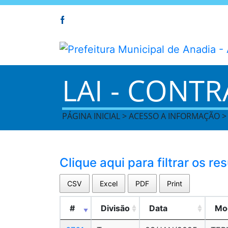
LAI - CONT
PÁGINA INICIAL > ACESSO A INFORMAÇÃO 
Clique aqui para filtrar os re
CSV
Excel
PDF
Print
#
Divisão
Data
Mo