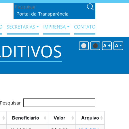
Portal da Transparência
O
SECRETARIAS
IMPRENSA
CONTATO
ADITIVOS
⚪
⚫
A +
A -
Pesquisar
Beneficiário
Valor
Arquivo