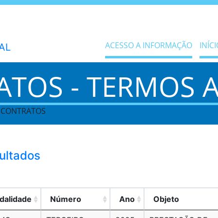
ACESSO A INFORMAÇÃO
INÍCI
RATOS - TERMOS 
> CONTRATOS
sultados
dalidade
Número
Ano
Objeto