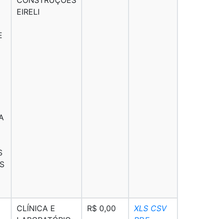
EIRELI
E
E
A
S
S
CLÍNICA E
R$ 0,00
XLS
CSV