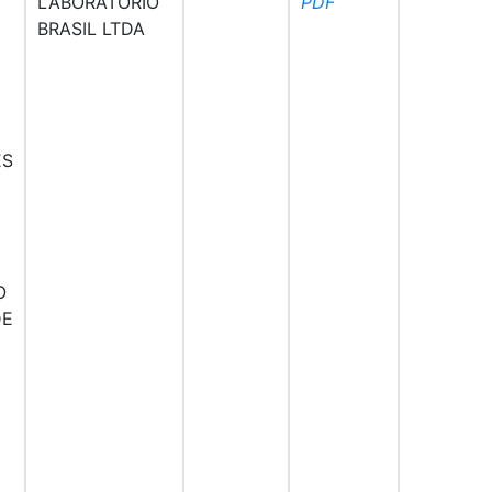
LABORATÓRIO
PDF
BRASIL LTDA
ES
O
DE