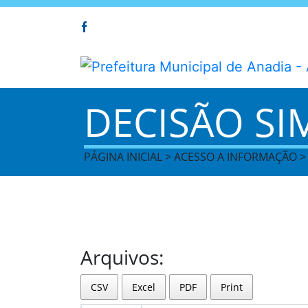
DECISÃO SI
PÁGINA INICIAL > ACESSO A INFORMAÇÃO >
Arquivos:
CSV
Excel
PDF
Print