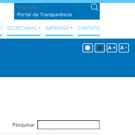
Portal da Transparência
O
SECRETARIAS
IMPRENSA
CONTATO
⚪
⚫
A +
A -
Pesquisar