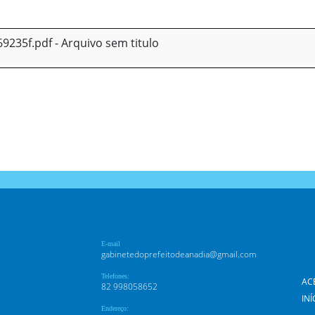
235f.pdf - Arquivo sem titulo
E-mail
gabinetedoprefeitodeanadia@gmail.com
Telefones:
AC
82 998058652
INÍ
Endereço: