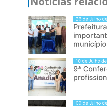
Notícias relac
26 de Julho d
Prefeitur
importan
município
10 de Julho d
9ª Confer
profissio
09 de Julho d