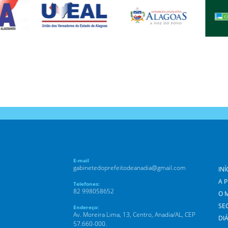
E-mail
gabinetedoprefeitodeanadia@gmail.com
INÍ
A 
Telefones:
82 998058652
O 
SE
Endereço:
Av. Moreira Lima, 13, Centro, Anadia/AL, CEP
DIÁ
57.660-000.