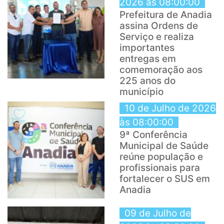
2026 às 08:00:00
Prefeitura de Anadia
assina Ordens de
Serviço e realiza
importantes
entregas em
comemoração aos
225 anos do
município
10 de Julho de 2026
às 08:00:00
9ª Conferência
Municipal de Saúde
reúne população e
profissionais para
fortalecer o SUS em
Anadia
09 de Julho de