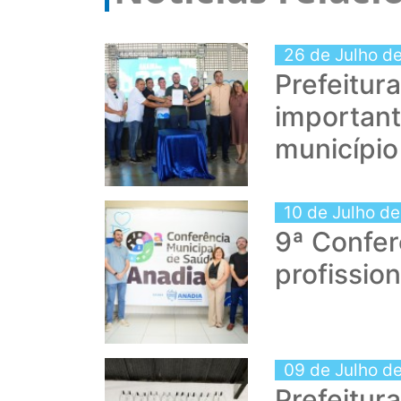
26 de Julho d
Prefeitur
importan
município
10 de Julho d
9ª Confer
profissio
09 de Julho d
Prefeitur