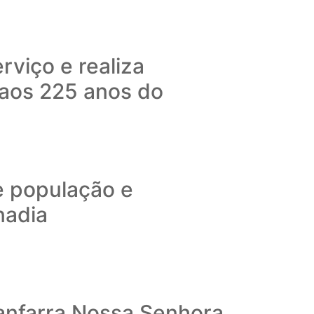
rviço e realiza
aos 225 anos do
e população e
nadia
Fanfarra Nossa Senhora