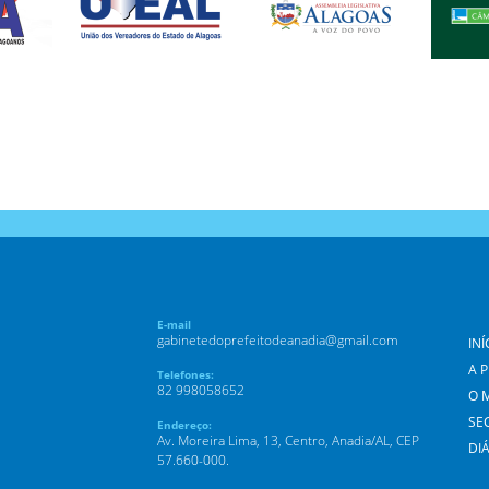
E-mail
gabinetedoprefeitodeanadia@gmail.com
INÍ
A 
Telefones:
82 998058652
O 
SE
Endereço:
Av. Moreira Lima, 13, Centro, Anadia/AL, CEP
DIÁ
57.660-000.