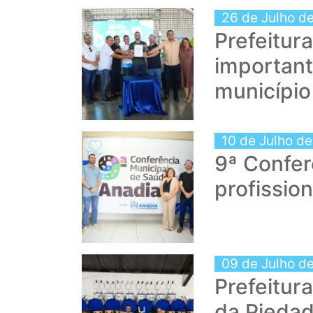
26 de Julho d
Prefeitur
importan
município
10 de Julho d
9ª Confer
profissio
09 de Julho d
Prefeitur
da Piedad