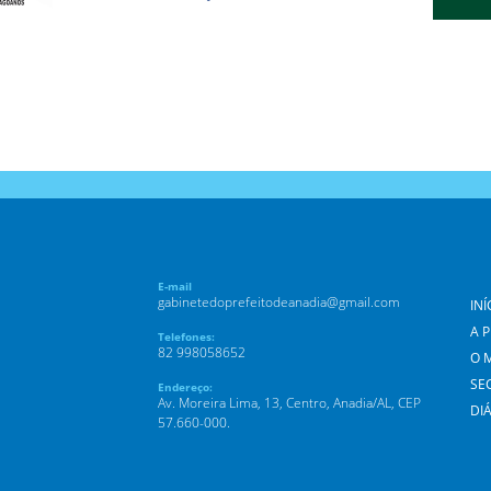
E-mail
gabinetedoprefeitodeanadia@gmail.com
INÍ
A 
Telefones:
82 998058652
O 
SE
Endereço:
Av. Moreira Lima, 13, Centro, Anadia/AL, CEP
DIÁ
57.660-000.