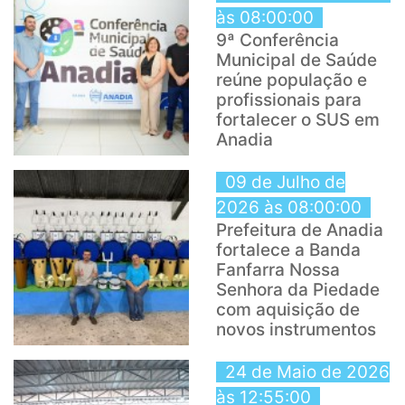
às 08:00:00
9ª Conferência
Municipal de Saúde
reúne população e
profissionais para
fortalecer o SUS em
Anadia
09 de Julho de
2026 às 08:00:00
Prefeitura de Anadia
fortalece a Banda
Fanfarra Nossa
Senhora da Piedade
com aquisição de
novos instrumentos
24 de Maio de 2026
às 12:55:00