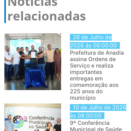
Notícias
relacionadas
26 de Julho de
2026 às 08:00:00
Prefeitura de Anadia
assina Ordens de
Serviço e realiza
importantes
entregas em
comemoração aos
225 anos do
município
10 de Julho de 2026
às 08:00:00
9ª Conferência
Municipal de Saúde