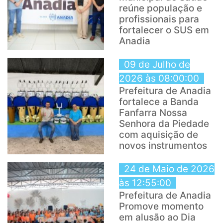
reúne população e
profissionais para
fortalecer o SUS em
Anadia
09 de Julho de
2026 às 08:00:00
Prefeitura de Anadia
fortalece a Banda
Fanfarra Nossa
Senhora da Piedade
com aquisição de
novos instrumentos
24 de Maio de 2026
às 12:55:00
Prefeitura de Anadia
Promove momento
em alusão ao Dia