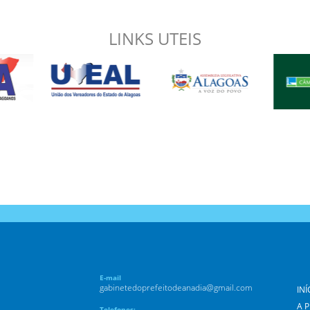
LINKS UTEIS
E-mail
gabinetedoprefeitodeanadia@gmail.com
INÍ
A 
Telefones: