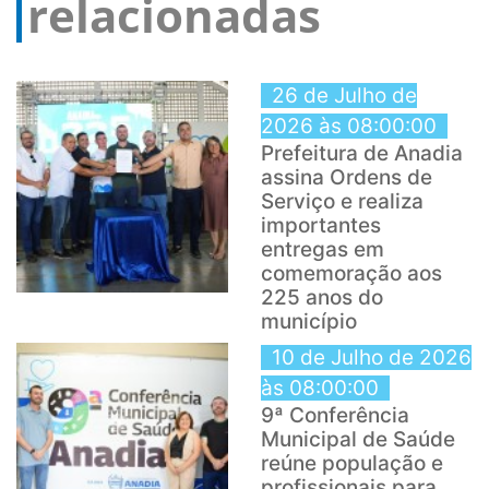
relacionadas
26 de Julho de
2026 às 08:00:00
Prefeitura de Anadia
assina Ordens de
Serviço e realiza
importantes
entregas em
comemoração aos
225 anos do
município
10 de Julho de 2026
às 08:00:00
9ª Conferência
Municipal de Saúde
reúne população e
profissionais para