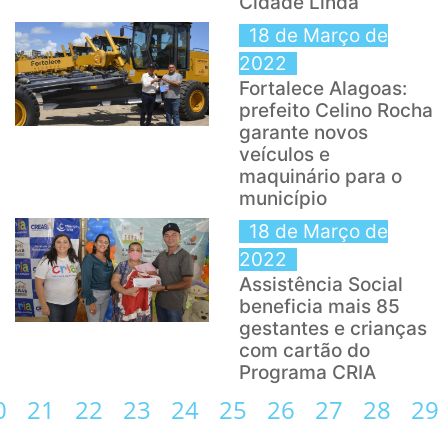
Cidade Linda
18 de Março de
2022
Fortalece Alagoas:
prefeito Celino Rocha
garante novos
veículos e
maquinário para o
município
18 de Março de
2022
Assistência Social
beneficia mais 85
gestantes e crianças
com cartão do
Programa CRIA
0
21
22
23
24
25
26
27
28
29