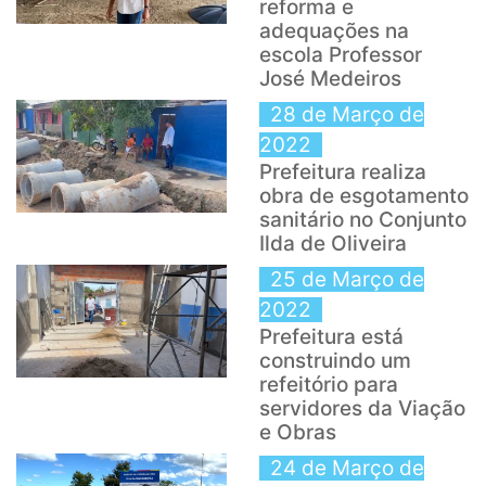
reforma e
adequações na
escola Professor
José Medeiros
28 de Março de
2022
Prefeitura realiza
obra de esgotamento
sanitário no Conjunto
Ilda de Oliveira
25 de Março de
2022
Prefeitura está
construindo um
refeitório para
servidores da Viação
e Obras
24 de Março de