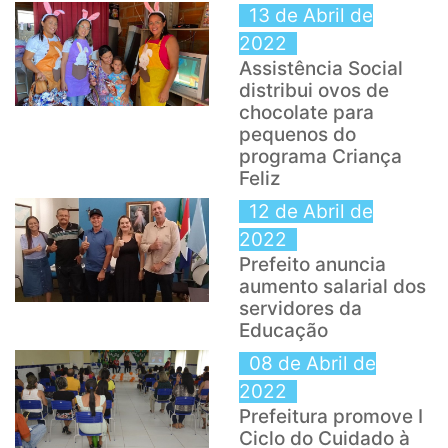
13 de Abril de
2022
Assistência Social
distribui ovos de
chocolate para
pequenos do
programa Criança
Feliz
12 de Abril de
2022
Prefeito anuncia
aumento salarial dos
servidores da
Educação
08 de Abril de
2022
Prefeitura promove I
Ciclo do Cuidado à