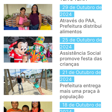
29 de Outubro de
2024
Através do PAA,
Prefeitura distribui
alimentos
25 de Outubro de
2024
Assistência Social
promove festa das
crianças
21 de Outubro de
2024
Prefeitura entrega
mais uma praça à
população
18 de Outubro de
2024