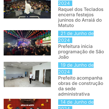
2024
Raquel dos Teclados
encerra festejos
juninos do Arraiá do
Matuto
21 de Junho de
2024
Prefeitura inicia
programação de São
João
19 de Junho de
2024
Prefeito acompanha
obras de construção
da sede
administrativa
14 de Junho de
2024