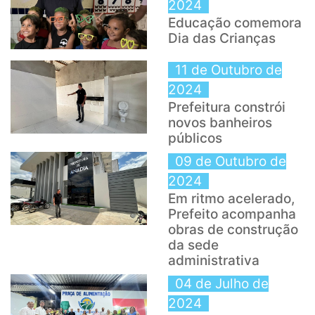
2024
Educação comemora
Dia das Crianças
11 de Outubro de
2024
Prefeitura constrói
novos banheiros
públicos
09 de Outubro de
2024
Em ritmo acelerado,
Prefeito acompanha
obras de construção
da sede
administrativa
04 de Julho de
2024