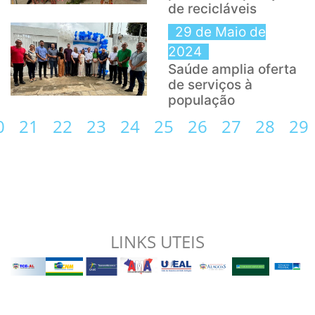
de recicláveis
29 de Maio de
2024
Saúde amplia oferta
de serviços à
população
0
21
22
23
24
25
26
27
28
29
LINKS UTEIS