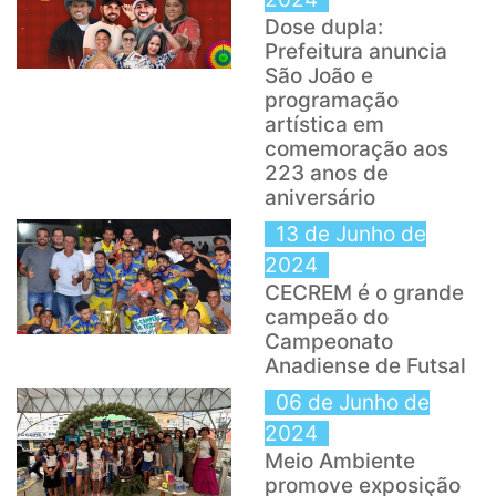
Dose dupla:
Prefeitura anuncia
São João e
programação
artística em
comemoração aos
223 anos de
aniversário
13 de Junho de
2024
CECREM é o grande
campeão do
Campeonato
Anadiense de Futsal
06 de Junho de
2024
Meio Ambiente
promove exposição