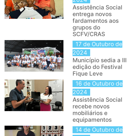
Assistência Social
entrega novos
fardamentos aos
grupos do
SCFV/CRAS
17 de Outubro de
2024
Município sedia a III
edição do Festival
Fique Leve
16 de Outubro de
2024
Assistência Social
recebe novos
mobiliários e
equipamentos
14 de Outubro de