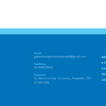
E-mail
gabinetedoprefeitodeanadia@gmail.com
INÍ
A 
Telefones:
82 998058652
O 
SE
Endereço:
Av. Moreira Lima, 13, Centro, Anadia/AL, CEP
DIÁ
57.660-000.