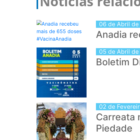
Notícias relac
06 de Abril de
Anadia r
05 de Abril de
Boletim D
02 de Feverei
Carreata 
Piedade